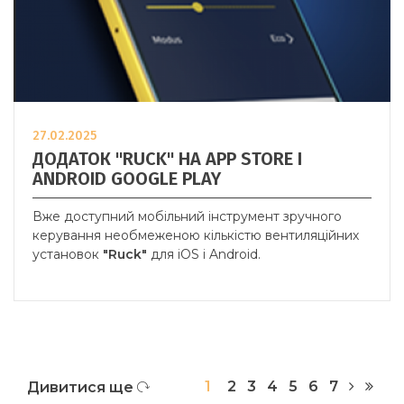
27.02.2025
ДОДАТОК "RUCK" НА APP STORE I
ANDROID GOOGLE PLAY
Вже доступний мобільний інструмент зручного
керування необмеженою кількістю вентиляційних
установок
"Ruck"
для iOS і Android.
1
2
3
4
5
6
7
Дивитися ще