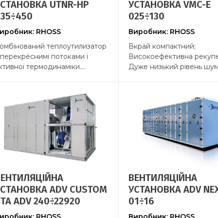
УСТАНОВКА UTNR-HP
УСТАНОВКА VMC-E
035÷450
025÷130
иробник: RHOSS
Виробник: RHOSS
омбінований теплоутилизатор
Вкрай компактний;
 перекрёснимі потоками і
Високоефективна рекупе
ктивної термодинаміки....
Дуже низький рівень шуму;
ВЕНТИЛЯЦІЙНА
ВЕНТИЛЯЦІЙНА
УСТАНОВКА ADV CUSTOM
УСТАНОВКА ADV NEX
TA ADV 240÷22920
01÷16
иробник: RHOSS
Виробник: RHOSS