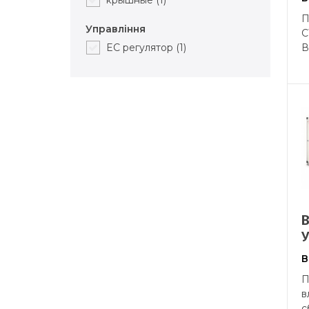
П
Управління
C
В
EC регулятор
(1)
В
П
в
с