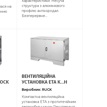
Характеристики: Несуча
структура з алюмінієвого
лася на
профілю антікородал.
енню
Безперервне...
ВЕНТИЛЯЦІЙНА
LOCK
УСТАНОВКА ETA K...H
Виробник: RUCK
Компактна вентиляційна
установка ETA з протитечійним
теплообмінником Рекуперація...