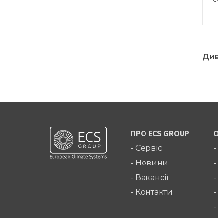
Ди
ПРО ECS GROUP
О
- Сервіс
-
- Новини
-
- Вакансії
-
- Контакти
-
-