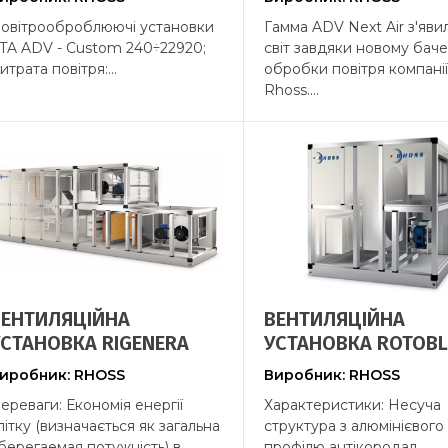
овітрооброблюючі установки
Гамма ADV Next Air з'яви
TA ADV - Custom 240÷22920;
світ завдяки новому бач
итрата повітря:...
обробки повітря компанії
Rhoss....
ВЕНТИЛЯЦІЙНА
ВЕНТИЛЯЦІЙНА
УСТАНОВКА RIGENERA
УСТАНОВКА ROTOB
иробник: RHOSS
Виробник: RHOSS
ереваги: Економія енергії
Характеристики: Несуча
літку (визначається як загальна
структура з алюмінієвого
берегаемая потужність) в...
профілю антікородал.