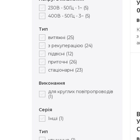
230В - 50Гц - 1~
(5)
400В - 50Гц - 3~
(5)
В
Тип
К
з
витяжні
(25)
а
з рекуперацією
(24)
підвісні
(12)
приточні
(26)
стаціонарні
(23)
Виконання
для круглих повітропроводів
(1)
Серія
Інші
(1)
C
Тип
В
крышные
(1)