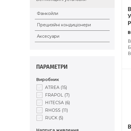
Фанкойли
P
Прецизійні кондиціонери
В
Аксесуари
В
Б
В
ПАРАМЕТРИ
Виробник
ATREA
(15)
FRAPOL
(7)
HITECSA
(6)
RHOSS
(11)
RUCK
(5)
Напруга живлення