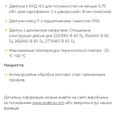
Двигуни з ККД IE3 для потужностей не менше 0,75
кВт, крім однофазних. 2-х швидкісний і 8-ми полюсний.
Двигуни класу F з підшипниками і захистом IP55.
Двигун з декількома напругами. Спеціальна
конструкція дійсна для 220/380 В 60 Гц. 254/440 В 60
Гц. 265/460 В 60 Гц. 277/480 В 60 Гц.
Максимальна температура переноситься повітря: -20
ºC +60 ºC
Покриття:
Антикорозійна обробка листової сталі і алюмінієвих
профілів.
Детальну інформацію можна знайти на сайті виробника
за посиланням
www.sodeca.com
або зверніться до наших
фахівців.