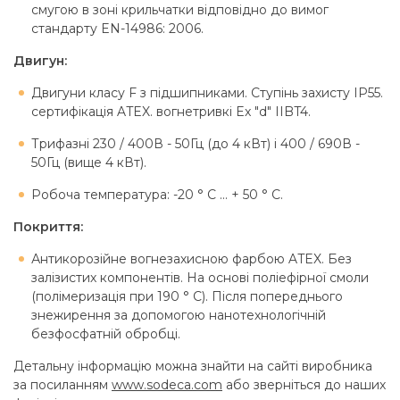
смугою в зоні крильчатки відповідно до вимог
стандарту EN-14986: 2006.
Двигун:
Двигуни класу F з підшипниками. Ступінь захисту IP55.
сертифікація ATEX. вогнетривкі Ex "d" IIBT4.
Трифазні 230 / 400В - 50Гц (до 4 кВт) і 400 / 690В -
50Гц (вище 4 кВт).
Робоча температура: -20 ° C ... + 50 ° C.
Покриття:
Антикорозійне вогнезахисною фарбою ATEX. Без
залізистих компонентів. На основі поліефірної смоли
(полімеризація при 190 ° C). Після попереднього
знежирення за допомогою нанотехнологічній
безфосфатній обробці.
Детальну інформацію можна знайти на сайті виробника
за посиланням
www.sodeca.com
або зверніться до наших