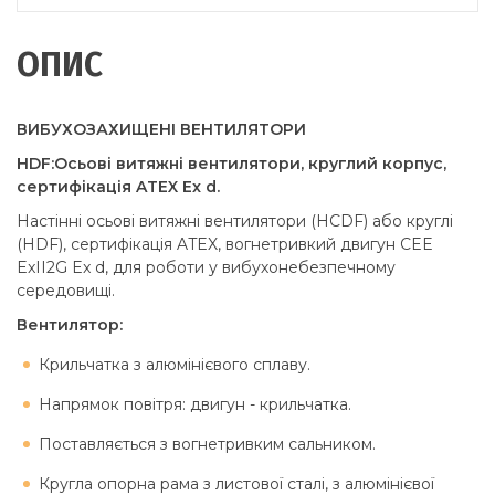
ОПИС
ВИБУХОЗАХИЩЕНІ ВЕНТИЛЯТОРИ
HDF:Осьові витяжні вентилятори, круглий корпус,
сертифікація ATEX Ex d.
Настінні осьові витяжні вентилятори (HCDF) або круглі
(HDF), сертифікація ATEX, вогнетривкий двигун CEE
ExII2G Ex d, для роботи у вибухонебезпечному
середовищі.
Вентилятор:
Крильчатка з алюмінієвого сплаву.
Напрямок повітря: двигун - крильчатка.
Поставляється з вогнетривким сальником.
Кругла опорна рама з листової сталі, з алюмінієвої