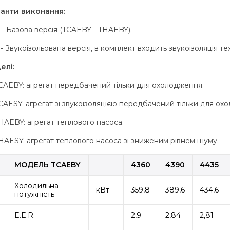
іанти виконання:
 - Базова версія (TCAEBY - THAEBY).
 - Звукоізольована версія, в комплект входить звукоізоляція т
елі:
CAEBY: агрегат передбачений тільки для охолодження.
CAESY: агрегат зі звукоізоляцією передбачений тільки для ох
HAEBY: агрегат теплового насоса.
HAESY: агрегат теплового насоса зі зниженим рівнем шуму.
МОДЕЛЬ TCAEBY
4360
4390
4435
Холодильна
кВт
359,8
389,6
434,6
потужність
E.E.R.
2,9
2,84
2,81