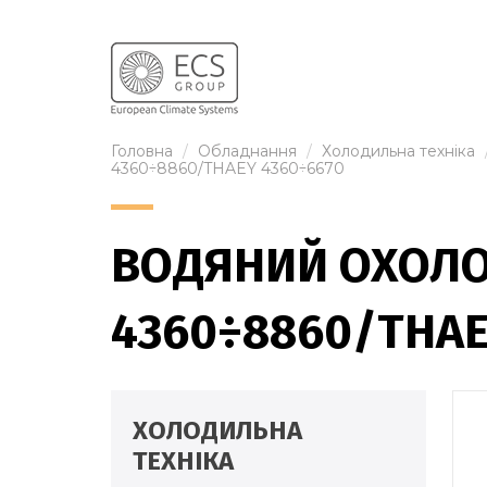
Головна
Обладнання
Холодильна техніка
4360÷8860/THAEY 4360÷6670
ВОДЯНИЙ ОХОЛО
4360÷8860/THAE
ХОЛОДИЛЬНА
ТЕХНІКА