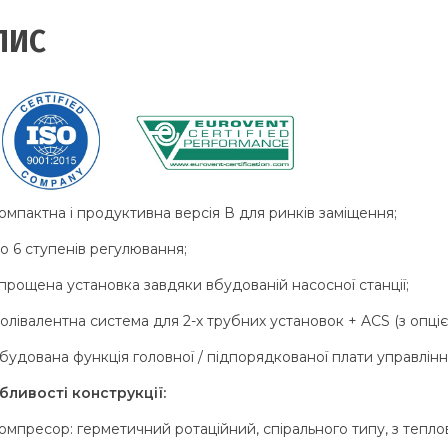
ПИС
омпактна і продуктивна версія В для ринків заміщення;
о 6 ступенів регулювання;
прощена установка завдяки вбудованій насосної станції;
олівалентна система для 2-х трубних установок + ACS (з опці
будована функція головної / підпорядкованої плати управлінн
бливості конструкції:
омпресор: герметичний ротаційний, спірального типу, з тепло