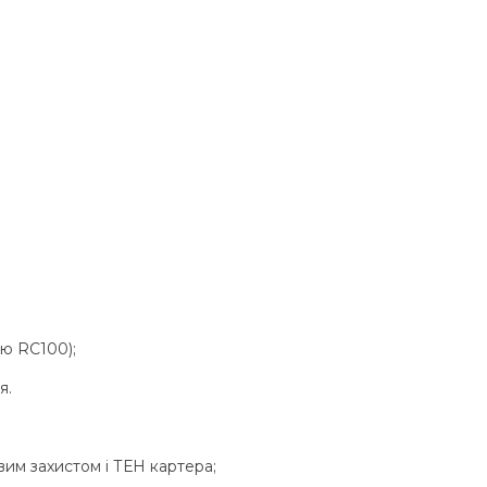
єю RC100);
я.
вим захистом і ТЕН картера;