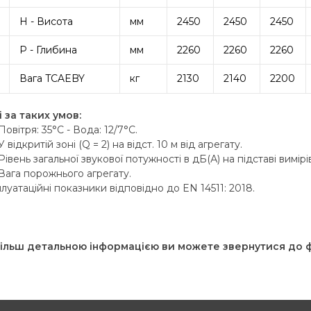
H - Висота
мм
2450
2450
2450
P - Глибина
мм
2260
2260
2260
Вага TCAEBY
кг
2130
2140
2200
 за таких умов:
вітря: 35°C - Вода: 12/7°C.
відкритій зоні (Q = 2) на відст. 10 м від агрегату.
вень загальної звукової потужності в дБ(А) на підставі вимір
ага порожнього агрегату.
луатаційні показники відповідно до EN 14511: 2018.
більш детальною інформацією ви можете звернутися до фа