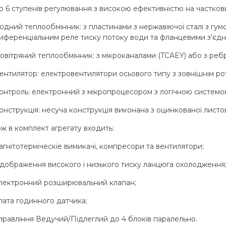
о 6 ступенів регулювання з високою ефективністю на частков
одний теплообмінник: з пластинами з нержавіючої сталі з гумо
иференціальним реле тиску потоку води та фланцевими з'єдна
овітряний теплообмінник: з мікроканалами (TCAEY) або з реб
ентилятор: електровентилятори осьового типу з зовнішнім рот
онтроль: електронний з мікропроцесором з логічною системою
онструкція: несуча конструкція виконана з оцинкованої лис
ж в комплект агрегату входить:
агнітотерміческіе вимикачі, компресори та вентилятори;
ідображення високого і низького тиску ланцюга охолодження
лектронний розширювальний клапан;
лата годинного датчика;
правління Ведучий/Підлеглий до 4 блоків паралельно.