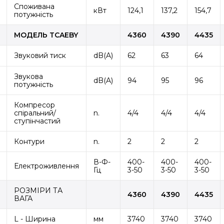
Споживана
кВт
124,1
137,2
154,7
потужність
МОДЕЛЬ TCAEBY
4360
4390
4435
Звуковий тиск
dB(A)
62
63
64
Звукова
dB(A)
94
95
96
потужність
Компресор
спіральний/
n.
4/4
4/4
4/4
ступінчастий
Контури
n.
2
2
2
В-Ф-
400-
400-
400-
Електроживлення
Гц
3-50
3-50
3-50
РОЗМІРИ ТА
4360
4390
4435
ВАГА
L - Ширина
мм
3740
3740
3740