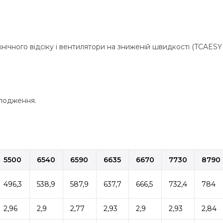
ехнічного відсіку і вентилятори на зниженій швидкості (TCAESY
олодження.
5500
6540
6590
6635
6670
7730
8790
496,3
538,9
587,9
637,7
666,5
732,4
784
2,96
2,9
2,77
2,93
2,9
2,93
2,84