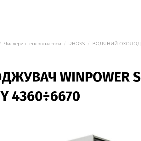
Чиллери і теплові насоси
RHOSS
ВОДЯНИЙ ОХОЛОДЖ
ДЖУВАЧ WINPOWER S
Y 4360÷6670