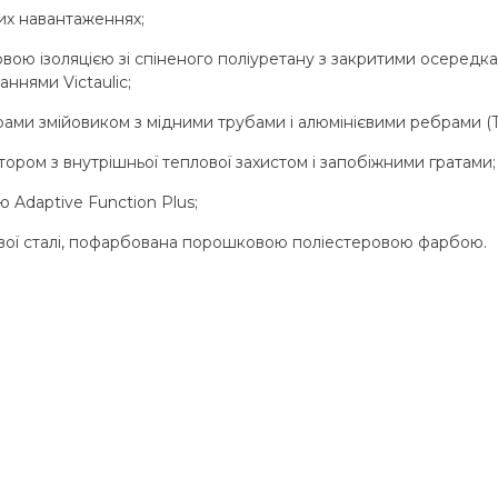
их навантаженнях;
вою ізоляцією зі спіненого поліуретану з закритими осередкам
ннями Victaulic;
рами змійовиком з мідними трубами і алюмінієвими ребрами (
ором з внутрішньої теплової захистом і запобіжними гратами;
 Adaptive Function Plus;
тової сталі, пофарбована порошковою поліестеровою фарбою.
;