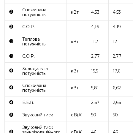
Споживана
❷
кВт
4,33
4,53
потужність
❷
C.O.P.
4,16
4,19
Теплова
❸
кВт
11,7
12
потужність
❸
C.O.P.
2,77
2,77
Холодильна
❹
кВт
15,5
17,6
потужність
Споживана
❹
кВт
5,81
6,62
потужність
❹
E.E.R.
2,67
2,66
❺
Звуковий тиск
dB(A)
50
50
Звуковий тиск
❺
звукоізоляційного
dB(A)
46
46