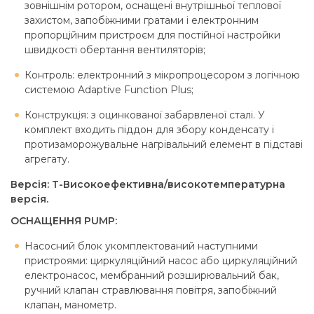
зовнішнім ротором, оснащені внутрішньої теплової
захистом, запобіжними гратами і електронним
пропорційним пристроєм для постійної настройки
швидкості обертання вентиляторів;
Контроль: електронний з мікропроцесором з логічною
системою Adaptive Function Plus;
Конструкція: з оцинкованої забарвленої сталі. У
комплект входить піддон для збору конденсату і
протизаморожувальне нагрівальний елемент в підставі
агрегату.
Версія: Т-Високоефективна/високотемпературна
версія.
ОСНАЩЕННЯ PUMP:
Насосний блок укомплектований наступними
пристроями: циркуляційний насос або циркуляційний
електронасос, мембранний розширювальний бак,
ручний клапан стравлювання повітря, запобіжний
клапан, манометр.