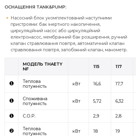
ОСНАЩЕННЯ TANK&PUMP:
Насосний блок укомплектований наступними
пристроями: бак інертного накопичення,
циркуляційний насос або циркуляційний
електронасос, мембранний бак розширення, ручний
клапан стравлювання повітря, автоматичний клапан
стравлювання повітря, запобіжний клапан, манометр.
МОДЕЛЬ THAETY
115
117
NF
Теплова
❶
кВт
16,6
17,7
потужність
Споживана
❶
кВт
5,72
6,32
потужність
❶
C.O.P.
2,9
2,8
Теплова
❷
кВт
18
19
потужність