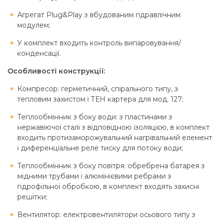
Агрегат Plug&Play з вбудованим гідравлічним
модулем;
У комплект входить контроль випаровування/
конденсації.
Особливості конструкції:
Компресор: герметичний, спірального типу, з
тепловим захистом і ТЕН картера для мод. 127;
Теплообмінник з боку води: з пластинами з
нержавіючої сталі з відповідною ізоляцією, в комплект
входить протизаморожувальний нагрівальний елемент
і диференціальне реле тиску для потоку води;
Теплообмінник з боку повітря: обребрена батарея з
мідними трубами і алюмінієвими ребрами з
гідрофільної обробкою, в комплект входять захисні
решітки;
Вентилятор: електровентилятори осьового типу з