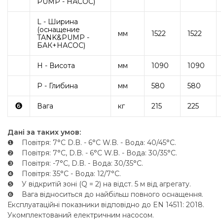
PUMP - НАСОС)
L - Ширина
(оснащение
мм
1522
1522
TANK&PUMP -
БАК+НАСОС)
H - Висота
мм
1090
1090
P - Глибина
мм
580
580
❻
Вага
кг
215
225
Дані за таких умов:
❶ Повітря: 7°C D.B. - 6°C W.B. - Вода: 40/45°C.
❷ Повітря: 7°C, D.B. - 6°C W.B. - Вода: 30/35°C.
❸ Повітря: -7°C, D.B. - Вода: 30/35°C.
❹ Повітря: 35°C - Вода: 12/7°C.
❺ У відкритій зоні (Q = 2) на відст. 5 м від агрегату.
❻ Вага відноситься до найбільш повного оснащення.
Експлуатаційні показники відповідно до EN 14511: 2018.
Укомплектований електричним насосом.