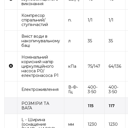
виконання
Компресор
спіральний/
n.
1/1
1/1
ступінчастий
Вміст води в
накопичувальному
л
35
35
баці
Номінальний
корисний напір
❹
циркуляційного
кПа
75/147
64/136
насоса Р0/
електронасоса P1
В-Ф-
400-
400-
Електроживлення
Гц
3-50
3-50
РОЗМІРИ ТА
115
117
ВАГА
L - Ширина
(оснащение
мм
1230
1230