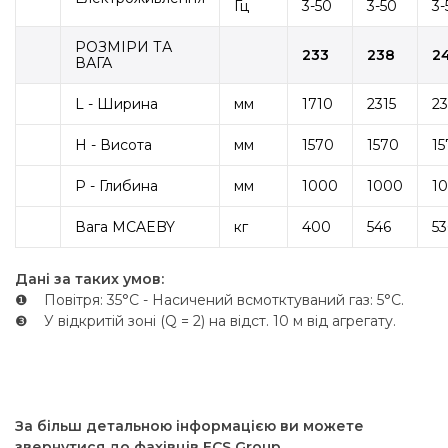
Гц
3-50
3-50
3-
РОЗМІРИ ТА
233
238
2
ВАГА
L - Ширина
мм
1710
2315
23
H - Висота
мм
1570
1570
15
P - Глибина
мм
1000
1000
1
Вага MCAEBY
кг
400
546
53
Дані за таких умов:
❶ Повітря: 35°C - Насичений всмотктуваний газ: 5°C.
❸ У відкритій зоні (Q = 2) на відст. 10 м від агрегату.
За більш детальною інформацією ви можете
звернутися до фахівців ECS Group.