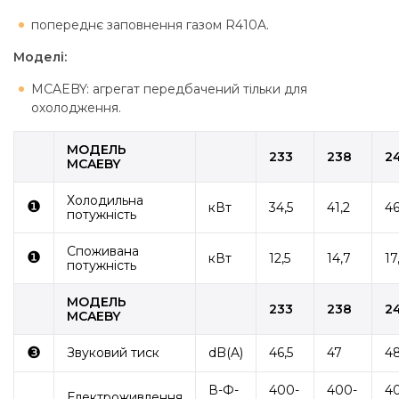
попереднє заповнення газом R410A.
Моделі:
MCAEBY: агрегат передбачений тільки для
охолодження.
МОДЕЛЬ
233
238
2
MCAEBY
Холодильна
❶
кВт
34,5
41,2
46
потужність
Споживана
❶
кВт
12,5
14,7
17
потужність
МОДЕЛЬ
233
238
2
MCAEBY
❸
Звуковий тиск
dB(A)
46,5
47
4
В-Ф-
400-
400-
4
Електроживлення