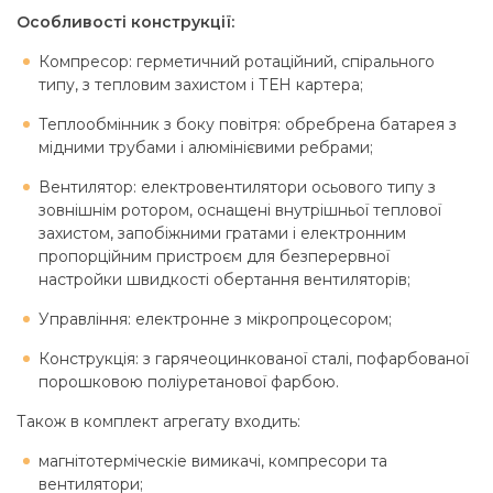
Особливості конструкції:
Компресор: герметичний ротаційний, спірального
типу, з тепловим захистом і ТЕН картера;
Теплообмінник з боку повітря: обребрена батарея з
мідними трубами і алюмінієвими ребрами;
Вентилятор: електровентилятори осьового типу з
зовнішнім ротором, оснащені внутрішньої теплової
захистом, запобіжними гратами і електронним
пропорційним пристроєм для безперервної
настройки швидкості обертання вентиляторів;
Управління: електронне з мікропроцесором;
Конструкція: з гарячеоцинкованої сталі, пофарбованої
порошковою поліуретанової фарбою.
Також в комплект агрегату входить:
магнітотерміческіе вимикачі, компресори та
вентилятори;