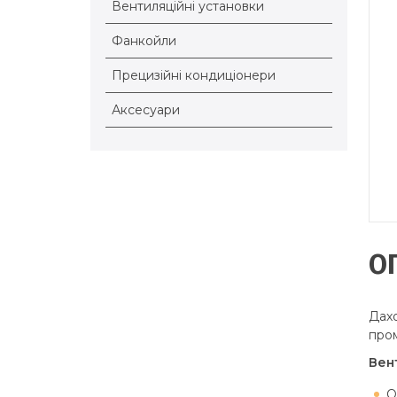
Вентиляційні установки
Фанкойли
Прецизійні кондиціонери
Аксесуари
О
Дахо
пром
Вен
О