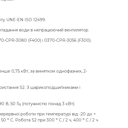
рту UNE-EN ISO 12499.
попадання води в непрацюючий вентилятор.
370-CPR-3080 (F400) і 0370-CPR-3056 (F300).
нше 0,75 кВт, за винятком однофазних, 2-
користання S2. З шарикоподшипниками і
90 В, 50 Гц (потужністю понад 3 кВт).
ерервної роботи при температурі від -20 до +
 ° C. Робота S2 при 300 ° C / 2 ч, 400 ° C / 2 ч.