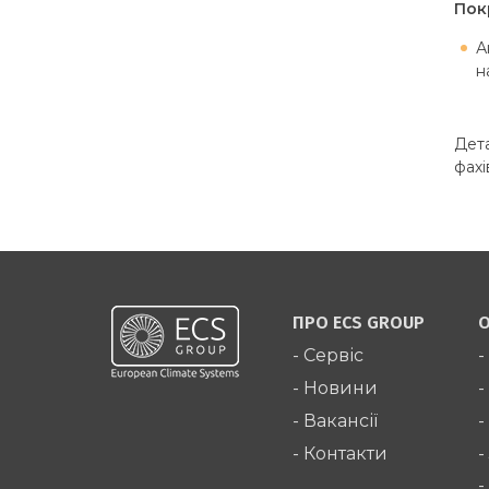
Пок
А
н
Дета
фахі
ПРО ECS GROUP
О
- Сервіс
-
- Новини
-
- Вакансії
-
- Контакти
-
-