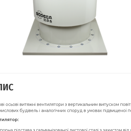
ПИС
ві осьові витяжні вентилятори з вертикальним випуском пові
ислових будівель і аналогічних споруд в умовах підвищеної 
тилятор:
порна підстава з гальванізованої листової сталі з захистом від к