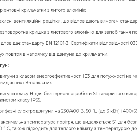
ріентовні крильчатки з литого алюмінію.
ахисні вентиляційні решітки, що відповідають вимогам станда
езповоротна кришка з листового алюмінію для запобігання 
ідповідає стандарту EN 12101-3. Сертифікати відповідності 0
ух повітря в напрямку від двигуна до крильчатки.
гун:
вигуни з класом енергоефективності IE3 для потужності не ме
видкісних і 8-полюсних.
вигуни класу Н для безперервної роботи S1 і аварійного ви
ахистом класу IP55.
рифазні електродвигуни на 230/400 В, 50 Гц (до 3 кВт) і 400/6
аксимальна температура повітря, що видаляється: S1 для безп
0 ° C, також підходить для теплого клімату з температурою до 50