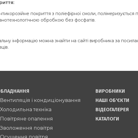
риття:
нтикорозійне покриття з поліефірної смоли, полімеризується
анотехнологічною обробкою без фосфатів.
льну інформацію можна знайти на сайті виробника за посил
вців.
БЛАДНАННЯ
ВИРОБНИКИ
 Вентиляція і кондиціонування
НАШІ ОБ'ЄКТИ
 Холодильна техніка
ВІДЕОГАЛЕРЕЯ
 Повітряне опалення
КАТАЛОГИ
 Зволоження повітря
 Осушення повітря