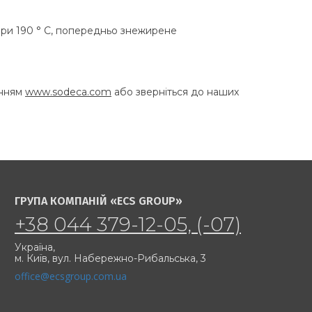
 при 190 ° C, попередньо знежирене
анням
www.sodeca.com
або зверніться до наших
ГРУПА КОМПАНІЙ «ECS GROUP»
+38 044 379-12-05, (-07)
Україна,
м. Київ,
вул. Набережно-Рибальська, 3
office@ecsgroup.com.ua