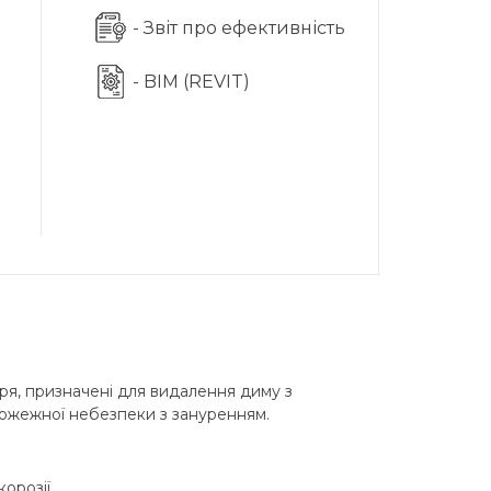
- Звіт про ефективність
- BIM (REVIT)
тря, призначені для видалення диму з
пожежної небезпеки з зануренням.
орозії.